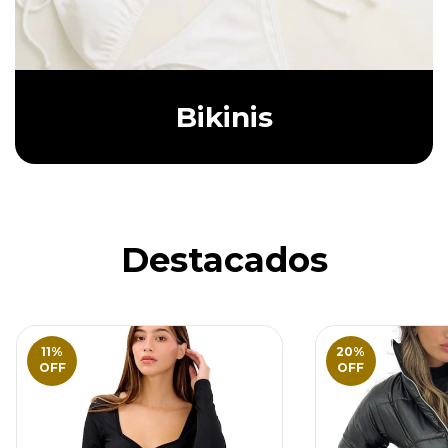
Bikinis
Destacados
11
%
20
%
OFF
OFF